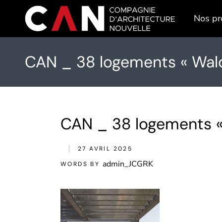
Skip
to
Nos pr
the
content
CAN _ 38 logements « Wald
CAN _ 38 logements «
27 AVRIL 2025
admin_JCGRK
WORDS BY