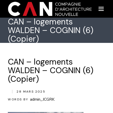
Skip
to
the
content
CAN – logements
WALDEN – COGNIN (6)
(Copier)
CAN – logements
WALDEN – COGNIN (6)
(Copier)
28 MARS 2025
admin_JCGRK
WORDS BY