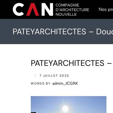
Skip
to
Nos pr
the
content
PATEYARCHITECTES – Douce
PATEYARCHITECTES – 
7 JUILLET 2023
admin_JCGRK
WORDS BY