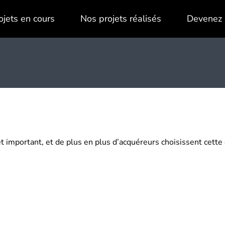
ojets en cours
Nos projets réalisés
Devenez 
et important, et de plus en plus d’acquéreurs choisissent cette