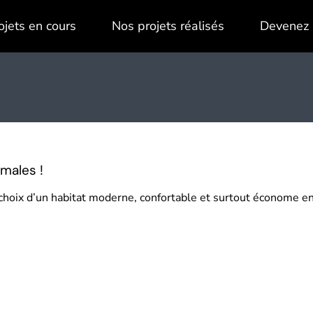
ojets en cours
Nos projets réalisés
Devenez 
males !
le choix d’un habitat moderne, confortable et surtout économe 