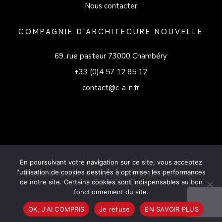
Nous contacter
COMPAGNIE D'ARCHITECURE NOUVELLE
69, rue pasteur 73000 Chambéry
+33 (0)4 57 12 85 12
contact@c-a-n.fr
En poursuivant votre navigation sur ce site, vous acceptez
l'utilisation de cookies destinés à optimiser les performances
©2026 COMPAGNIE D'ARCHITECTURE
NOUVELLE
de notre site. Certains cookies sont indispensables au bon
fonctionnement du site.
OK, J'AI COMPRIS
Je refuse
EN SAVOIR PLUS