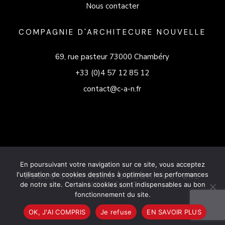
Nous contacter
COMPAGNIE D'ARCHITECURE NOUVELLE
69, rue pasteur 73000 Chambéry
+33 (0)4 57 12 85 12
contact@c-a-n.fr
En poursuivant votre navigation sur ce site, vous acceptez
l'utilisation de cookies destinés à optimiser les performances
©2026 COMPAGNIE D'ARCHITECTURE
NOUVELLE
de notre site. Certains cookies sont indispensables au bon
fonctionnement du site.
OK, J'AI COMPRIS
Je refuse
EN SAVOIR PLUS