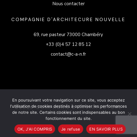
Nous contacter
COMPAGNIE D'ARCHITECURE NOUVELLE
69, rue pasteur 73000 Chambéry
+33 (0)4 57 12 85 12
contact@c-a-n.fr
En poursuivant votre navigation sur ce site, vous acceptez
l'utilisation de cookies destinés à optimiser les performances
©2026 COMPAGNIE D'ARCHITECTURE
NOUVELLE
de notre site. Certains cookies sont indispensables au bon
fonctionnement du site.
OK, J'AI COMPRIS
Je refuse
EN SAVOIR PLUS