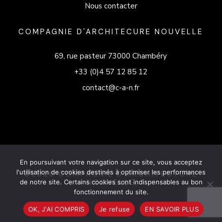
Nous contacter
COMPAGNIE D'ARCHITECURE NOUVELLE
69, rue pasteur 73000 Chambéry
+33 (0)4 57 12 85 12
contact@c-a-n.fr
En poursuivant votre navigation sur ce site, vous acceptez
l'utilisation de cookies destinés à optimiser les performances
©2026 COMPAGNIE D'ARCHITECTURE
NOUVELLE
de notre site. Certains cookies sont indispensables au bon
fonctionnement du site.
OK, J'AI COMPRIS
Je refuse
EN SAVOIR PLUS