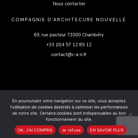
Nous contacter
COMPAGNIE D'ARCHITECURE NOUVELLE
69, rue pasteur 73000 Chambéry
+33 (0)4 57 12 85 12
contact@c-a-n.fr
En poursuivant votre navigation sur ce site, vous acceptez
l'utilisation de cookies destinés à optimiser les performances
©2026 COMPAGNIE D'ARCHITECTURE
NOUVELLE
de notre site. Certains cookies sont indispensables au bon
fonctionnement du site.
OK, J'AI COMPRIS
Je refuse
EN SAVOIR PLUS