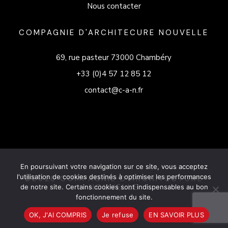
Nous contacter
COMPAGNIE D'ARCHITECURE NOUVELLE
69, rue pasteur 73000 Chambéry
+33 (0)4 57 12 85 12
contact@c-a-n.fr
En poursuivant votre navigation sur ce site, vous acceptez
l'utilisation de cookies destinés à optimiser les performances
©2026 COMPAGNIE D'ARCHITECTURE
NOUVELLE
de notre site. Certains cookies sont indispensables au bon
fonctionnement du site.
OK, J'AI COMPRIS
Je refuse
EN SAVOIR PLUS