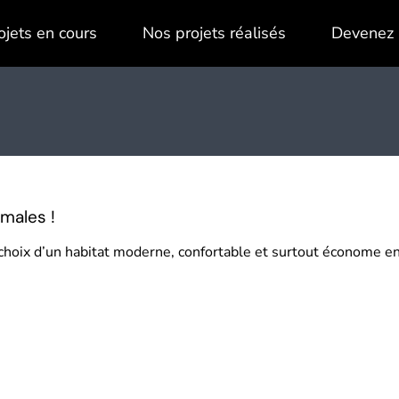
ojets en cours
Nos projets réalisés
Devenez 
males !
le choix d’un habitat moderne, confortable et surtout économe 