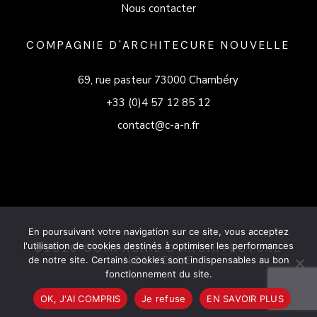
Nous contacter
COMPAGNIE D'ARCHITECURE NOUVELLE
69, rue pasteur 73000 Chambéry
+33 (0)4 57 12 85 12
contact@c-a-n.fr
En poursuivant votre navigation sur ce site, vous acceptez
l'utilisation de cookies destinés à optimiser les performances
©2026 COMPAGNIE D'ARCHITECTURE
NOUVELLE
de notre site. Certains cookies sont indispensables au bon
fonctionnement du site.
OK, J'AI COMPRIS
Je refuse
EN SAVOIR PLUS