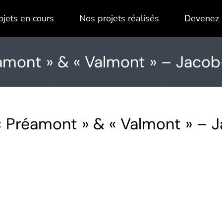
ojets en cours
Nos projets réalisés
Devenez 
mont » & « Valmont » – Jacob
 Préamont » & « Valmont » – 