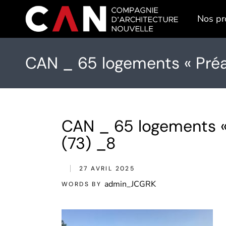
Skip
to
Nos pr
the
content
CAN _ 65 logements « Préa
CAN _ 65 logements «
(73) _8
27 AVRIL 2025
admin_JCGRK
WORDS BY