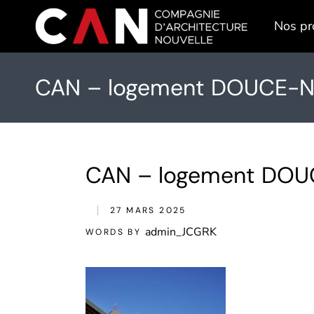
Skip
to
Nos pr
the
content
CAN – logement DOUCE-NO
CAN – logement DOUC
27 MARS 2025
admin_JCGRK
WORDS BY