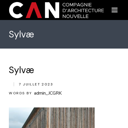
Skip
to
the
content
Sylvæ
Sylvæ
7 JUILLET 2023
admin_JCGRK
WORDS BY