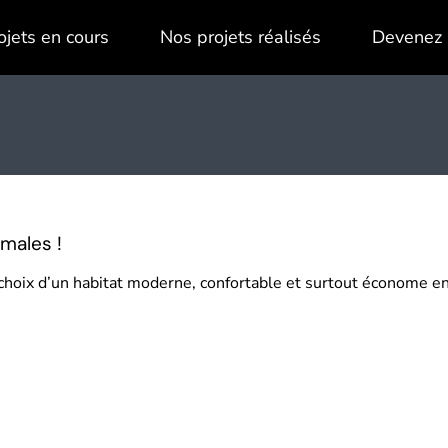
ojets en cours
Nos projets réalisés
Devenez 
males !
le choix d’un habitat moderne, confortable et surtout économe 